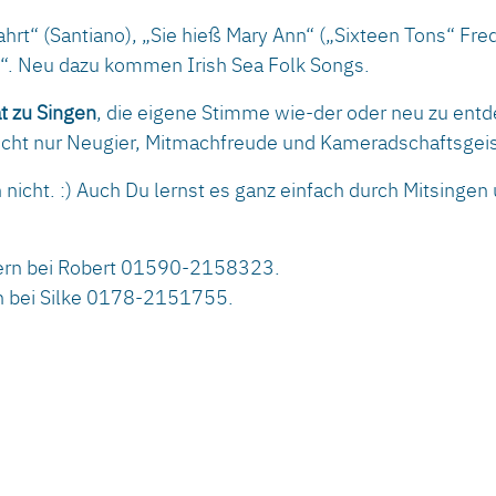
Fahrt“ (Santiano), „Sie hieß Mary Ann“ („Sixteen Tons“ F
r“. Neu dazu kommen Irish Sea Folk Songs.
t zu Singen
, die eigene Stimme wie-der oder neu zu entd
ucht nur Neugier, Mitmachfreude und Kameradschaftsgeis
h nicht. :) Auch Du lernst es ganz einfach durch Mitsingen 
ern bei Robert 01590-2158323.
n bei Silke 0178-2151755.